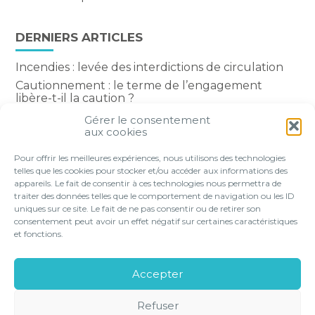
DERNIERS ARTICLES
Incendies : levée des interdictions de circulation
Cautionnement : le terme de l’engagement
libère-t-il la caution ?
Transport fluvial de marchandises : une aide
Gérer le consentement
financière bienvenue
aux cookies
Succession : les donations du parent renonçant
Pour offrir les meilleures expériences, nous utilisons des technologies
comptent-elles ?
telles que les cookies pour stocker et/ou accéder aux informations des
appareils. Le fait de consentir à ces technologies nous permettra de
traiter des données telles que le comportement de navigation ou les ID
uniques sur ce site. Le fait de ne pas consentir ou de retirer son
consentement peut avoir un effet négatif sur certaines caractéristiques
Footer
et fonctions.
VOTRE PROFIL
NOS SERVICES
Principale
NOS SOLUTIONS EN LIGNE
LE CABINET
Accepter
CONTACT
Refuser