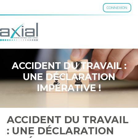
CONNEXION
Aller
au
contenu
ACCIDENT DU TRAVAIL :
UNE DÉCLARATION
IMPÉRATIVE !
ACCIDENT DU TRAVAIL
: UNE DÉCLARATION