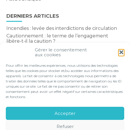
DERNIERS ARTICLES
Incendies : levée des interdictions de circulation
Cautionnement : le terme de l’engagement
libère-t-il la caution ?
Transport fluvial de marchandises : une aide
Gérer le consentement
financière bienvenue
aux cookies
Succession : les donations du parent renonçant
Pour offrir les meilleures expériences, nous utilisons des technologies
comptent-elles ?
telles que les cookies pour stocker et/ou accéder aux informations des
appareils. Le fait de consentir à ces technologies nous permettra de
traiter des données telles que le comportement de navigation ou les ID
uniques sur ce site. Le fait de ne pas consentir ou de retirer son
consentement peut avoir un effet négatif sur certaines caractéristiques
Footer
et fonctions.
VOTRE PROFIL
NOS SERVICES
Principale
NOS SOLUTIONS EN LIGNE
LE CABINET
Accepter
CONTACT
Refuser