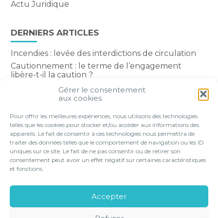
Actu Juridique
DERNIERS ARTICLES
Incendies : levée des interdictions de circulation
Cautionnement : le terme de l’engagement
libère-t-il la caution ?
Transport fluvial de marchandises : une aide
Gérer le consentement
financière bienvenue
aux cookies
Succession : les donations du parent renonçant
Pour offrir les meilleures expériences, nous utilisons des technologies
comptent-elles ?
telles que les cookies pour stocker et/ou accéder aux informations des
appareils. Le fait de consentir à ces technologies nous permettra de
traiter des données telles que le comportement de navigation ou les ID
uniques sur ce site. Le fait de ne pas consentir ou de retirer son
consentement peut avoir un effet négatif sur certaines caractéristiques
Footer
et fonctions.
VOTRE PROFIL
NOS SERVICES
Principale
NOS SOLUTIONS EN LIGNE
LE CABINET
Accepter
CONTACT