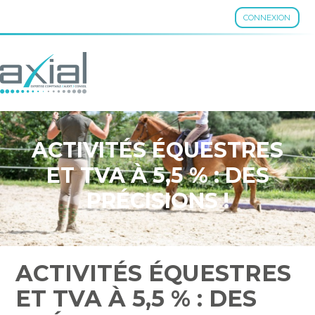
CONNEXION
Aller
au
contenu
ACTIVITÉS ÉQUESTRES
ET TVA À 5,5 % : DES
PRÉCISIONS !
ACTIVITÉS ÉQUESTRES
ET TVA À 5,5 % : DES