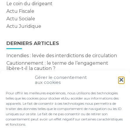
Le coin du dirigeant
Actu Fiscale
Actu Sociale
Actu Juridique
DERNIERS ARTICLES
Incendies : levée des interdictions de circulation
Cautionnement : le terme de l’engagement
libère-t-il la caution ?
Transport fluvial de marchandises : une aide
Gérer le consentement
financière bienvenue
aux cookies
Succession : les donations du parent renonçant
Pour offrir les meilleures expériences, nous utilisons des technologies
comptent-elles ?
telles que les cookies pour stocker et/ou accéder aux informations des
appareils. Le fait de consentir à ces technologies nous permettra de
traiter des données telles que le comportement de navigation ou les ID
uniques sur ce site. Le fait de ne pas consentir ou de retirer son
consentement peut avoir un effet négatif sur certaines caractéristiques
Footer
et fonctions.
VOTRE PROFIL
NOS SERVICES