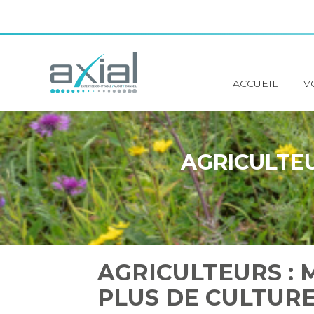
Principal
ACCUEIL
V
Aller
au
contenu
AGRICULTEU
AGRICULTEURS : 
PLUS DE CULTURE