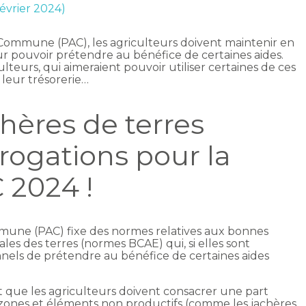
février 2024)
e Commune (PAC), les agriculteurs doivent maintenir en
ur pouvoir prétendre au bénéfice de certaines aides.
ulteurs, qui aimeraient pouvoir utiliser certaines de ces
 leur trésorerie…
hères de terres
érogations pour la
2024 !
mmune (PAC) fixe des normes relatives aux bonnes
les des terres (normes BCAE) qui, si elles sont
nels de prétendre au bénéfice de certaines aides
t que les agriculteurs doivent consacrer une part
s zones et éléments non productifs (comme les jachères