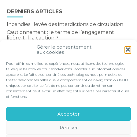
DERNIERS ARTICLES
Incendies : levée des interdictions de circulation
Cautionnement : le terme de l’engagement
libère-t-il la caution ?
Transport fluvial de marchandises : une aide
Gérer le consentement
financière bienvenue
aux cookies
Succession : les donations du parent renonçant
Pour offrir les meilleures expériences, nous utilisons des technologies
comptent-elles ?
telles que les cookies pour stocker et/ou accéder aux informations des
appareils. Le fait de consentir à ces technologies nous permettra de
traiter des données telles que le comportement de navigation ou les ID
uniques sur ce site. Le fait de ne pas consentir ou de retirer son
consentement peut avoir un effet négatif sur certaines caractéristiques
Footer
et fonctions.
VOTRE PROFIL
NOS SERVICES
Principale
NOS SOLUTIONS EN LIGNE
LE CABINET
Accepter
CONTACT
Refuser
Footer
PLAN DU
MENTIONS
GESTION DES
POLITIQUE DE