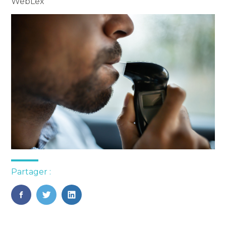
WebLex
Partager :
FaceBook
Twitter
LinkedIn