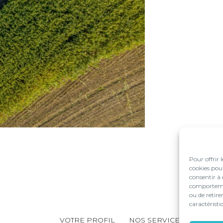
Pour offrir 
cookies pour
consentir à 
comportement
ou de retire
caractéristi
Footer
VOTRE PROFIL
NOS SERVICES
NOS S