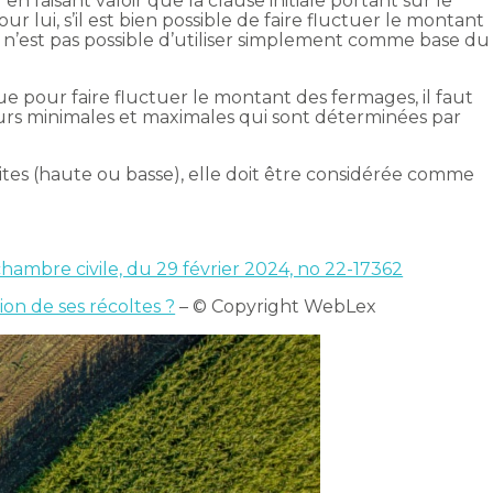
n faisant valoir que la clause initiale portant sur le
ur lui, s’il est bien possible de faire fluctuer le montant
l n’est pas possible d’utiliser simplement comme base du
ue pour faire fluctuer le montant des fermages, il faut
urs minimales et maximales qui sont déterminées par
mites (haute ou basse), elle doit être considérée comme
chambre civile, du 29 février 2024, no 22-17362
ion de ses récoltes ?
– © Copyright WebLex