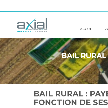
Principal
ACCUEIL
V
Aller
au
contenu
BAIL RURAL
BAIL RURAL : PA
FONCTION DE SES