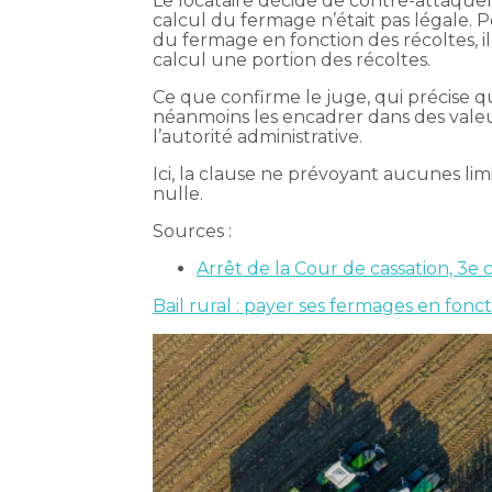
Le locataire décide de contre-attaquer e
calcul du fermage n’était pas légale. Po
du fermage en fonction des récoltes, i
calcul une portion des récoltes.
Ce que confirme le juge, qui précise q
néanmoins les encadrer dans des vale
l’autorité administrative.
Ici, la clause ne prévoyant aucunes li
nulle.
Sources :
Arrêt de la Cour de cassation, 3e 
Bail rural : payer ses fermages en fonct