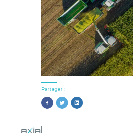
Partager :
FaceBook
Twitter
LinkedIn