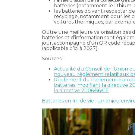
l’amélioration de la collecte des 
batteries (notamment le lithium, 
les batteries doivent respecter d
recyclage, notamment pour les batt
voitures thermiques, par exemple)
Outre une meilleure valorisation des d
batteries et d’information sont égalemen
jour, accompagné d’un QR code récapitu
(applicable d’ici à 2027).
Sources :
Actualité du Conseil de l’Union e
nouveau règlement relatif aux bat
Règlement du Parlement européen 
batteries, modifiant la directive
la directive 2006/66/CE
Batteries en fin de vie : un enjeu env