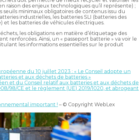
déchets doit permettre de mieux recycler et valoriser les
en raison des enjeux technologiques qu’il représente) ;
es seuils minimaux obligatoires de contenus issu du
eries industrielles, les batteries SLI (batteries des
 et les batteries de véhicules électriques.
échets, les obligations en matière d’étiquetage des
t renforcées. Ainsi, un « passeport batterie » va voir le
lant les informations essentielles sur le produit
uropéenne du 10 juillet 2023 : « Le Conseil adopte un
teries et aux déchets de batteries »
et du Conseil relatif aux batteries et aux déchets de
 2008/98/CE et le règlement (UE) 2019/1020, et abrogeant
ironnemental important !
– © Copyright WebLex