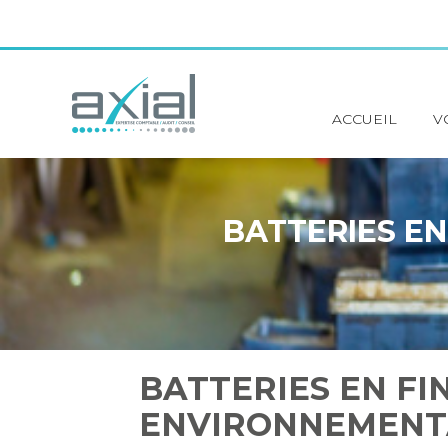
Principal
ACCUEIL
V
Aller
au
contenu
BATTERIES EN
BATTERIES EN FIN
ENVIRONNEMENTA