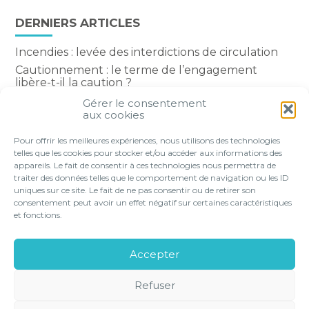
DERNIERS ARTICLES
Incendies : levée des interdictions de circulation
Cautionnement : le terme de l’engagement
libère-t-il la caution ?
Transport fluvial de marchandises : une aide
Gérer le consentement
financière bienvenue
aux cookies
Succession : les donations du parent renonçant
Pour offrir les meilleures expériences, nous utilisons des technologies
comptent-elles ?
telles que les cookies pour stocker et/ou accéder aux informations des
appareils. Le fait de consentir à ces technologies nous permettra de
traiter des données telles que le comportement de navigation ou les ID
uniques sur ce site. Le fait de ne pas consentir ou de retirer son
consentement peut avoir un effet négatif sur certaines caractéristiques
Footer
et fonctions.
VOTRE PROFIL
NOS SERVICES
Principale
NOS SOLUTIONS EN LIGNE
LE CABINET
Accepter
CONTACT
Refuser
Footer
PLAN DU
MENTIONS
GESTION DES
POLITIQUE DE