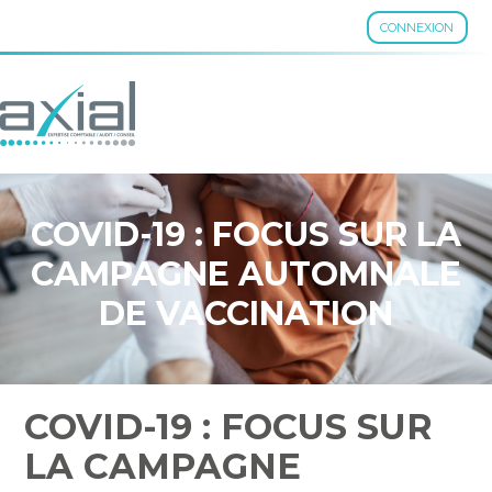
CONNEXION
Aller
au
contenu
COVID-19 : FOCUS SUR LA
CAMPAGNE AUTOMNALE
DE VACCINATION
COVID-19 : FOCUS SUR
LA CAMPAGNE