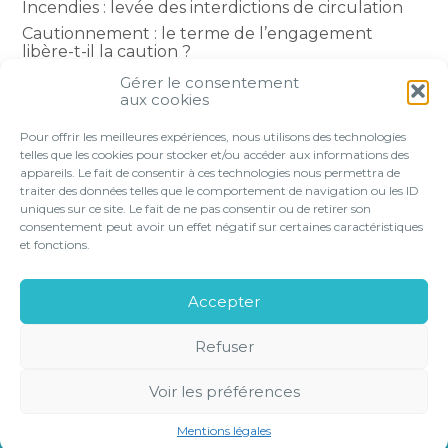
Incendies : levée des interdictions de circulation
Cautionnement : le terme de l’engagement
libère-t-il la caution ?
Transport fluvial de marchandises : une aide
Gérer le consentement
financière bienvenue
aux cookies
Succession : les donations du parent renonçant
Pour offrir les meilleures expériences, nous utilisons des technologies
comptent-elles ?
telles que les cookies pour stocker et/ou accéder aux informations des
appareils. Le fait de consentir à ces technologies nous permettra de
traiter des données telles que le comportement de navigation ou les ID
uniques sur ce site. Le fait de ne pas consentir ou de retirer son
consentement peut avoir un effet négatif sur certaines caractéristiques
Footer
et fonctions.
VOTRE PROFIL
NOS SERVICES
Principale
NOS SOLUTIONS EN LIGNE
LE CABINET
Accepter
CONTACT
Refuser
Footer
PLAN DU
MENTIONS
GESTION DES
POLITIQUE DE
SITE
LÉGALES
COOKIES
CONFIDENTIALITÉ
Voir les préférences
CONCEPTION ET RÉALISATION
CLASSE 7
Mentions légales