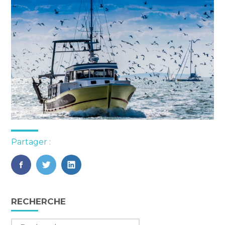
Partager :
FaceBook
Twitter
LinkedIn
Blog
RECHERCHE
sidebar
Rechercher :