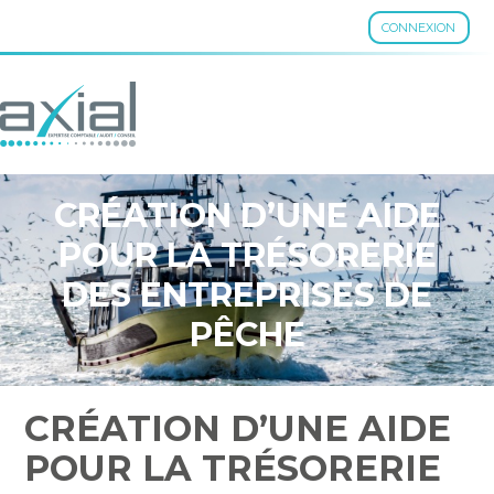
CONNEXION
Aller
au
contenu
CRÉATION D’UNE AIDE
POUR LA TRÉSORERIE
DES ENTREPRISES DE
PÊCHE
CRÉATION D’UNE AIDE
POUR LA TRÉSORERIE