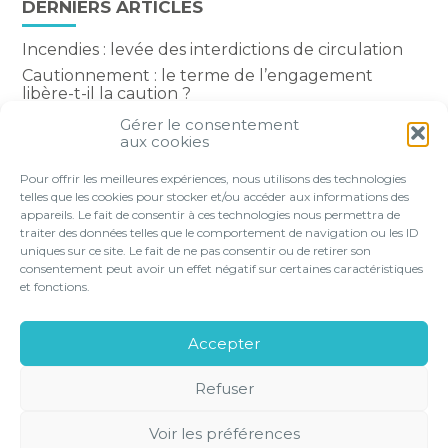
DERNIERS ARTICLES
Incendies : levée des interdictions de circulation
Cautionnement : le terme de l’engagement
libère-t-il la caution ?
Transport fluvial de marchandises : une aide
Gérer le consentement
financière bienvenue
aux cookies
Succession : les donations du parent renonçant
Pour offrir les meilleures expériences, nous utilisons des technologies
comptent-elles ?
telles que les cookies pour stocker et/ou accéder aux informations des
appareils. Le fait de consentir à ces technologies nous permettra de
traiter des données telles que le comportement de navigation ou les ID
uniques sur ce site. Le fait de ne pas consentir ou de retirer son
consentement peut avoir un effet négatif sur certaines caractéristiques
Footer
et fonctions.
VOTRE PROFIL
NOS SERVICES
Principale
NOS SOLUTIONS EN LIGNE
LE CABINET
Accepter
CONTACT
Refuser
Footer
PLAN DU
MENTIONS
GESTION DES
POLITIQUE DE
SITE
LÉGALES
COOKIES
CONFIDENTIALITÉ
Voir les préférences