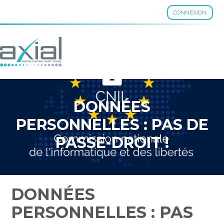
CONNEXION
Aller
au
contenu
DONNÉES
PERSONNELLES : PAS DE
PASSE-DROIT !
DONNÉES
PERSONNELLES : PAS