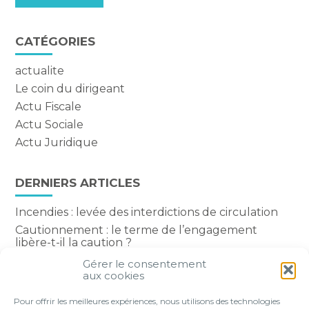
CATÉGORIES
actualite
Le coin du dirigeant
Actu Fiscale
Actu Sociale
Actu Juridique
DERNIERS ARTICLES
Incendies : levée des interdictions de circulation
Cautionnement : le terme de l’engagement
libère-t-il la caution ?
Transport fluvial de marchandises : une aide
Gérer le consentement
financière bienvenue
aux cookies
Succession : les donations du parent renonçant
Pour offrir les meilleures expériences, nous utilisons des technologies
comptent-elles ?