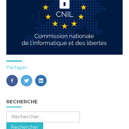
Partager :
FaceBook
Twitter
LinkedIn
Blog
RECHERCHE
sidebar
Rechercher :