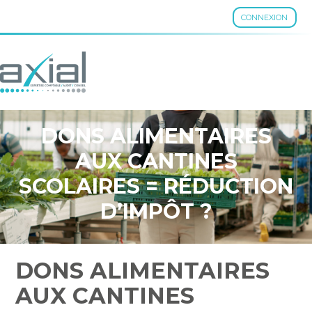
CONNEXION
Aller
au
contenu
DONS ALIMENTAIRES
AUX CANTINES
SCOLAIRES = RÉDUCTION
D’IMPÔT ?
DONS ALIMENTAIRES
AUX CANTINES