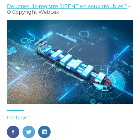
Douanes : le registre SIRENE en eaux troubles ?
–
© Copyright WebLex
Partager :
FaceBook
Twitter
LinkedIn