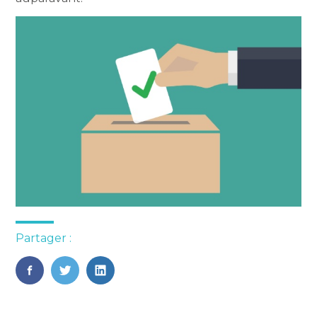
Partager :
FaceBook
Twitter
LinkedIn
Blog