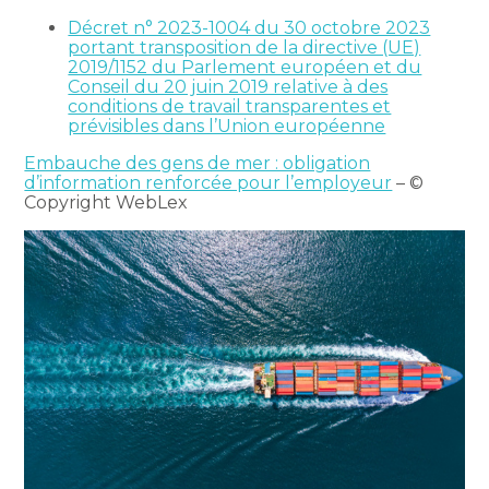
Décret n° 2023-1004 du 30 octobre 2023
portant transposition de la directive (UE)
2019/1152 du Parlement européen et du
Conseil du 20 juin 2019 relative à des
conditions de travail transparentes et
prévisibles dans l’Union européenne
Embauche des gens de mer : obligation
d’information renforcée pour l’employeur
– ©
Copyright WebLex