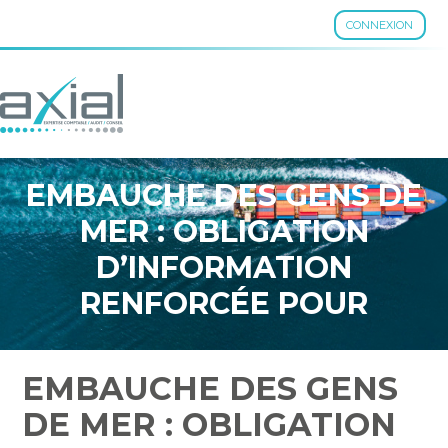
CONNEXION
Aller
au
contenu
EMBAUCHE DES GENS DE
MER : OBLIGATION
D’INFORMATION
RENFORCÉE POUR
L’EMPLOYEUR
EMBAUCHE DES GENS
DE MER : OBLIGATION