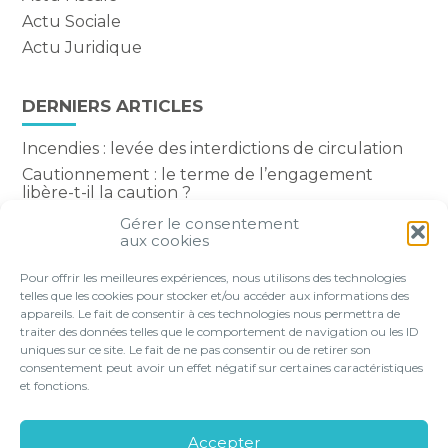
Actu Sociale
Actu Juridique
DERNIERS ARTICLES
Incendies : levée des interdictions de circulation
Cautionnement : le terme de l’engagement
libère-t-il la caution ?
Transport fluvial de marchandises : une aide
Gérer le consentement
financière bienvenue
aux cookies
Succession : les donations du parent renonçant
Pour offrir les meilleures expériences, nous utilisons des technologies
comptent-elles ?
telles que les cookies pour stocker et/ou accéder aux informations des
appareils. Le fait de consentir à ces technologies nous permettra de
traiter des données telles que le comportement de navigation ou les ID
uniques sur ce site. Le fait de ne pas consentir ou de retirer son
consentement peut avoir un effet négatif sur certaines caractéristiques
Footer
et fonctions.
VOTRE PROFIL
NOS SERVICES
Principale
NOS SOLUTIONS EN LIGNE
LE CABINET
Accepter