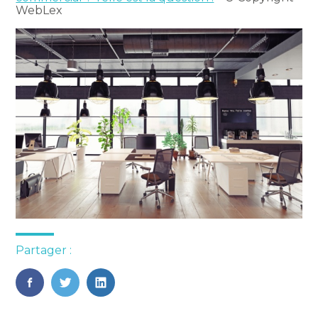
WebLex
Partager :
FaceBook
Twitter
LinkedIn