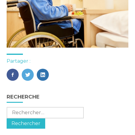
Partager :
FaceBook
Twitter
LinkedIn
Blog
RECHERCHE
sidebar
Rechercher :