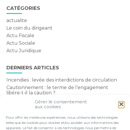
CATÉGORIES
actualite
Le coin du dirigeant
Actu Fiscale
Actu Sociale
Actu Juridique
DERNIERS ARTICLES
Incendies : levée des interdictions de circulation
Cautionnement : le terme de l’engagement
libère-t-il la caution ?
Transport fluvial de marchandises : une aide
Gérer le consentement
financière bienvenue
aux cookies
Succession : les donations du parent renonçant
Pour offrir les meilleures expériences, nous utilisons des technologies
comptent-elles ?
telles que les cookies pour stocker et/ou accéder aux informations des
appareils. Le fait de consentir à ces technologies nous permettra de