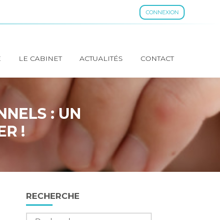
CONNEXION
E
LE CABINET
ACTUALITÉS
CONTACT
NELS : UN
R !
Blog
RECHERCHE
sidebar
Rechercher :