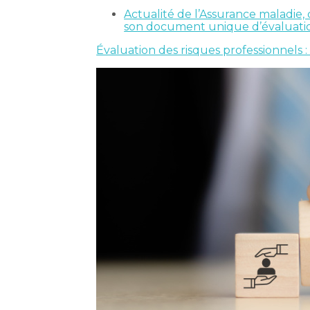
Actualité de l’Assurance maladie, 
son document unique d’évaluatio
Évaluation des risques professionnels :