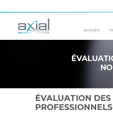
Principal
ACCUEIL
V
Aller
au
contenu
ÉVALUATI
NO
ÉVALUATION DES
PROFESSIONNELS 