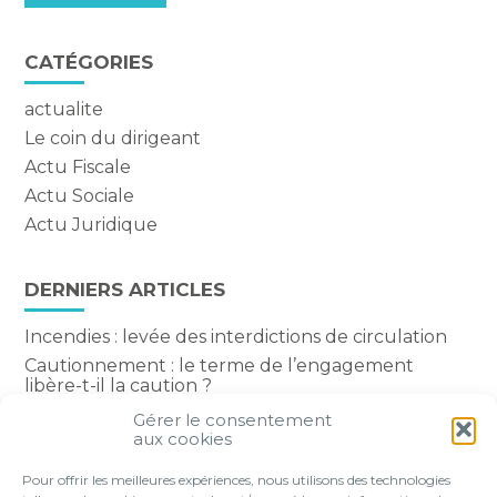
CATÉGORIES
actualite
Le coin du dirigeant
Actu Fiscale
Actu Sociale
Actu Juridique
DERNIERS ARTICLES
Incendies : levée des interdictions de circulation
Cautionnement : le terme de l’engagement
libère-t-il la caution ?
Transport fluvial de marchandises : une aide
Gérer le consentement
financière bienvenue
aux cookies
Succession : les donations du parent renonçant
Pour offrir les meilleures expériences, nous utilisons des technologies
comptent-elles ?