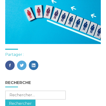
Partager :
FaceBook
Twitter
LinkedIn
Blog
RECHERCHE
sidebar
Rechercher :