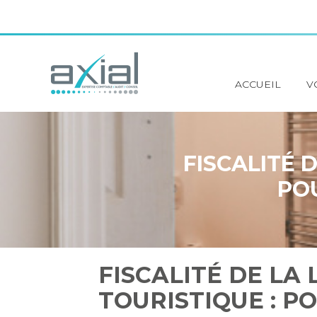
Principal
ACCUEIL
V
Aller
au
contenu
FISCALITÉ 
POU
FISCALITÉ DE LA
TOURISTIQUE : POU