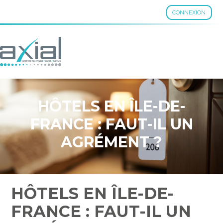
CONNEXION
Aller
au
contenu
HÔTELS EN ÎLE-DE-
FRANCE : FAUT-IL UN
AGRÉMENT ?
HÔTELS EN ÎLE-DE-
FRANCE : FAUT-IL UN