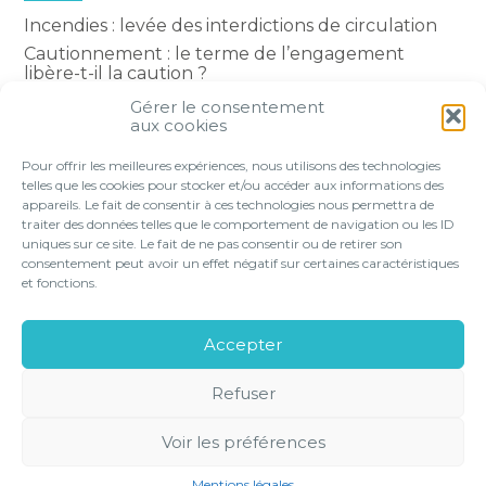
Incendies : levée des interdictions de circulation
Cautionnement : le terme de l’engagement
libère-t-il la caution ?
Transport fluvial de marchandises : une aide
Gérer le consentement
financière bienvenue
aux cookies
Succession : les donations du parent renonçant
Pour offrir les meilleures expériences, nous utilisons des technologies
comptent-elles ?
telles que les cookies pour stocker et/ou accéder aux informations des
appareils. Le fait de consentir à ces technologies nous permettra de
traiter des données telles que le comportement de navigation ou les ID
uniques sur ce site. Le fait de ne pas consentir ou de retirer son
consentement peut avoir un effet négatif sur certaines caractéristiques
Footer
et fonctions.
VOTRE PROFIL
NOS SERVICES
Principale
NOS SOLUTIONS EN LIGNE
LE CABINET
Accepter
CONTACT
Refuser
Footer
PLAN DU
MENTIONS
GESTION DES
POLITIQUE DE
SITE
LÉGALES
COOKIES
CONFIDENTIALITÉ
Voir les préférences
CONCEPTION ET RÉALISATION
CLASSE 7
Mentions légales