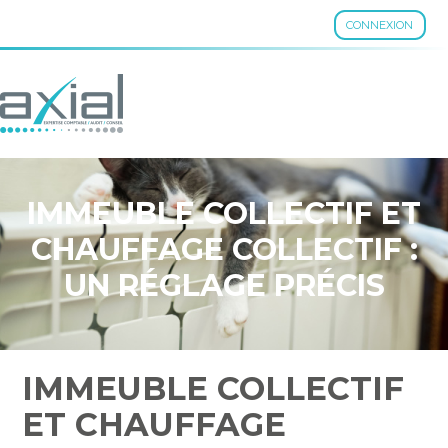
CONNEXION
Aller
au
contenu
IMMEUBLE COLLECTIF ET
CHAUFFAGE COLLECTIF :
UN RÉGLAGE PRÉCIS
IMMEUBLE COLLECTIF
ET CHAUFFAGE