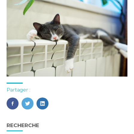
Partager :
FaceBook
Twitter
LinkedIn
Blog
RECHERCHE
sidebar