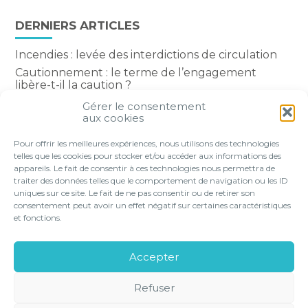
DERNIERS ARTICLES
Incendies : levée des interdictions de circulation
Cautionnement : le terme de l’engagement
libère-t-il la caution ?
Transport fluvial de marchandises : une aide
Gérer le consentement
financière bienvenue
aux cookies
Succession : les donations du parent renonçant
Pour offrir les meilleures expériences, nous utilisons des technologies
comptent-elles ?
telles que les cookies pour stocker et/ou accéder aux informations des
appareils. Le fait de consentir à ces technologies nous permettra de
traiter des données telles que le comportement de navigation ou les ID
uniques sur ce site. Le fait de ne pas consentir ou de retirer son
consentement peut avoir un effet négatif sur certaines caractéristiques
Footer
et fonctions.
VOTRE PROFIL
NOS SERVICES
Principale
NOS SOLUTIONS EN LIGNE
LE CABINET
Accepter
CONTACT
Refuser
Footer
PLAN DU
MENTIONS
GESTION DES
POLITIQUE DE