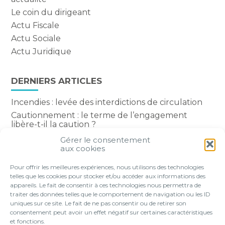
Le coin du dirigeant
Actu Fiscale
Actu Sociale
Actu Juridique
DERNIERS ARTICLES
Incendies : levée des interdictions de circulation
Cautionnement : le terme de l’engagement
libère-t-il la caution ?
Transport fluvial de marchandises : une aide
Gérer le consentement
financière bienvenue
aux cookies
Succession : les donations du parent renonçant
Pour offrir les meilleures expériences, nous utilisons des technologies
comptent-elles ?
telles que les cookies pour stocker et/ou accéder aux informations des
appareils. Le fait de consentir à ces technologies nous permettra de
traiter des données telles que le comportement de navigation ou les ID
uniques sur ce site. Le fait de ne pas consentir ou de retirer son
consentement peut avoir un effet négatif sur certaines caractéristiques
Footer
et fonctions.