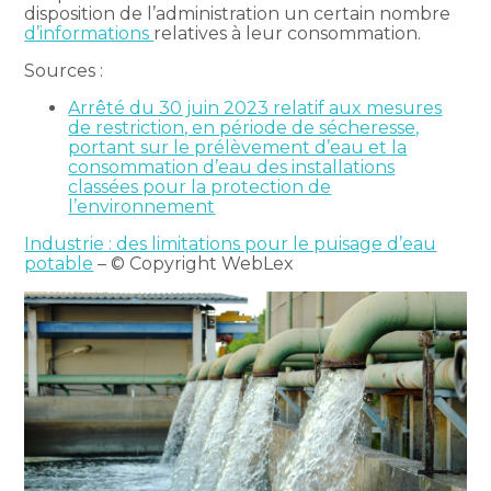
disposition de l’administration un certain nombre
d’informations
relatives à leur consommation.
Sources :
Arrêté du 30 juin 2023 relatif aux mesures
de restriction, en période de sécheresse,
portant sur le prélèvement d’eau et la
consommation d’eau des installations
classées pour la protection de
l’environnement
Industrie : des limitations pour le puisage d’eau
potable
– © Copyright WebLex