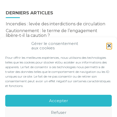
DERNIERS ARTICLES
Incendies : levée des interdictions de circulation
Cautionnement : le terme de l’engagement
libère-t-il la caution ?
Transport fluvial de marchandises : une aide
Gérer le consentement
financière bienvenue
aux cookies
Succession : les donations du parent renonçant
Pour offrir les meilleures expériences, nous utilisons des technologies
comptent-elles ?
telles que les cookies pour stocker et/ou accéder aux informations des
appareils. Le fait de consentir à ces technologies nous permettra de
traiter des données telles que le comportement de navigation ou les ID
uniques sur ce site. Le fait de ne pas consentir ou de retirer son
consentement peut avoir un effet négatif sur certaines caractéristiques
Footer
et fonctions.
VOTRE PROFIL
NOS SERVICES
Principale
NOS SOLUTIONS EN LIGNE
LE CABINET
Accepter
CONTACT
Refuser