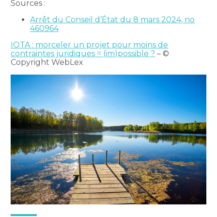
Sources :
Arrêt du Conseil d’État du 8 mars 2024, no
460964
IOTA : morceler un projet pour moins de
contraintes juridiques = (im)possible ?
– ©
Copyright WebLex