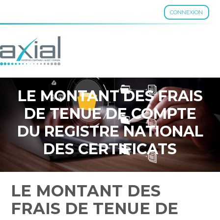
CONNEXION
Aller
au
contenu
LE MONTANT DES FRAIS
DE TENUE DE COMPTE
DU REGISTRE NATIONAL
DES CERTIFICATS
D'ÉCONOMIES D'ÉNERGIE
EST DISPONIBLE
LE MONTANT DES
FRAIS DE TENUE DE