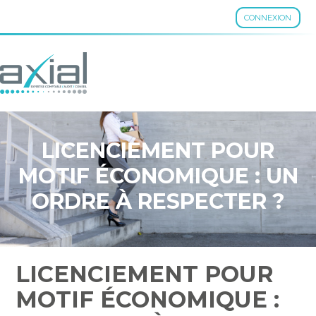
CONNEXION
Aller
au
contenu
LICENCIEMENT POUR
MOTIF ÉCONOMIQUE : UN
ORDRE À RESPECTER ?
LICENCIEMENT POUR
MOTIF ÉCONOMIQUE :