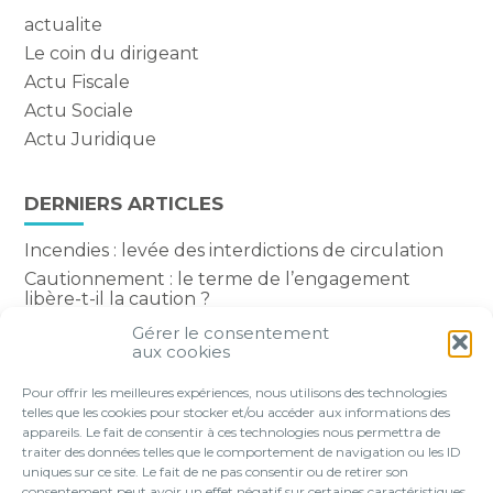
actualite
Le coin du dirigeant
Actu Fiscale
Actu Sociale
Actu Juridique
DERNIERS ARTICLES
Incendies : levée des interdictions de circulation
Cautionnement : le terme de l’engagement
libère-t-il la caution ?
Transport fluvial de marchandises : une aide
Gérer le consentement
financière bienvenue
aux cookies
Succession : les donations du parent renonçant
Pour offrir les meilleures expériences, nous utilisons des technologies
comptent-elles ?
telles que les cookies pour stocker et/ou accéder aux informations des
appareils. Le fait de consentir à ces technologies nous permettra de
traiter des données telles que le comportement de navigation ou les ID
uniques sur ce site. Le fait de ne pas consentir ou de retirer son
consentement peut avoir un effet négatif sur certaines caractéristiques