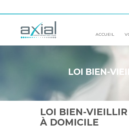
Principal
ACCUEIL
V
Aller
au
contenu
LOI BIEN-VIE
LOI BIEN-VIEILLIR
À DOMICILE