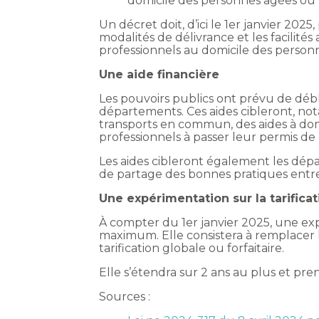
domicile des personnes âgées ou
Un décret doit, d’ici le 1er janvier 2025
modalités de délivrance et les facilit
professionnels au domicile des personn
Une aide financière
Les pouvoirs publics ont prévu de débl
départements. Ces aides cibleront, no
transports en commun, des aides à domic
professionnels à passer leur permis de
Les aides cibleront également les dépa
de partage des bonnes pratiques entre 
Une expérimentation sur la tarificat
À compter du 1er janvier 2025, une ex
maximum. Elle consistera à remplacer la
tarification globale ou forfaitaire.
Elle s’étendra sur 2 ans au plus et pre
Sources :