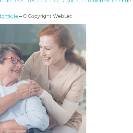
rtant mesures pour bâtir la société du bien vieillir et de
 domicile
– © Copyright WebLex