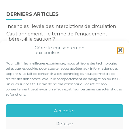
DERNIERS ARTICLES
Incendies : levée des interdictions de circulation
Cautionnement : le terme de l’engagement
libère-t-il la caution ?
Transport fluvial de marchandises : une aide
Gérer le consentement
financière bienvenue
aux cookies
Succession : les donations du parent renonçant
Pour offrir les meilleures expériences, nous utilisons des technologies
comptent-elles ?
telles que les cookies pour stocker et/ou accéder aux informations des
appareils. Le fait de consentir à ces technologies nous permettra de
traiter des données telles que le comportement de navigation ou les ID
uniques sur ce site. Le fait de ne pas consentir ou de retirer son
consentement peut avoir un effet négatif sur certaines caractéristiques
Footer
et fonctions.
VOTRE PROFIL
NOS SERVICES
Principale
NOS SOLUTIONS EN LIGNE
LE CABINET
Accepter
CONTACT
Refuser