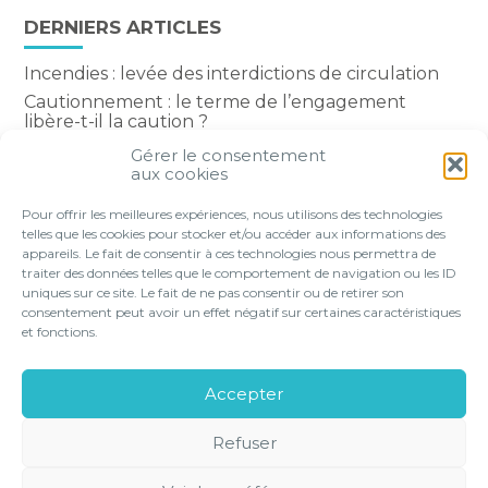
DERNIERS ARTICLES
Incendies : levée des interdictions de circulation
Cautionnement : le terme de l’engagement
libère-t-il la caution ?
Transport fluvial de marchandises : une aide
Gérer le consentement
financière bienvenue
aux cookies
Succession : les donations du parent renonçant
Pour offrir les meilleures expériences, nous utilisons des technologies
comptent-elles ?
telles que les cookies pour stocker et/ou accéder aux informations des
appareils. Le fait de consentir à ces technologies nous permettra de
traiter des données telles que le comportement de navigation ou les ID
uniques sur ce site. Le fait de ne pas consentir ou de retirer son
consentement peut avoir un effet négatif sur certaines caractéristiques
Footer
et fonctions.
VOTRE PROFIL
NOS SERVICES
Principale
NOS SOLUTIONS EN LIGNE
LE CABINET
Accepter
CONTACT
Refuser
Footer
PLAN DU
MENTIONS
GESTION DES
POLITIQUE DE
SITE
LÉGALES
COOKIES
CONFIDENTIALITÉ