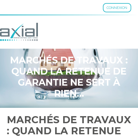
CONNEXION
Aller
au
contenu
MARCHÉS DE TRAVAUX :
QUAND LA RETENUE DE
GARANTIE NE SERT À
RIEN…
MARCHÉS DE TRAVAUX
: QUAND LA RETENUE