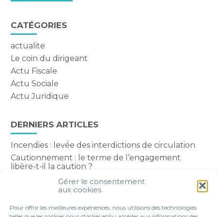
CATÉGORIES
actualite
Le coin du dirigeant
Actu Fiscale
Actu Sociale
Actu Juridique
DERNIERS ARTICLES
Incendies : levée des interdictions de circulation
Cautionnement : le terme de l’engagement
libère-t-il la caution ?
Transport fluvial de marchandises : une aide
Gérer le consentement
financière bienvenue
aux cookies
Succession : les donations du parent renonçant
Pour offrir les meilleures expériences, nous utilisons des technologies
comptent-elles ?
telles que les cookies pour stocker et/ou accéder aux informations des