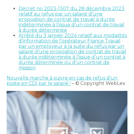
Décret no 2023-1307 du 28 décembre 2023
relatif au refus par un salarié d’une
proposition de contrat de travail à durée
indéterminée à l’issue d’un contrat de travail
à durée déterminée
Arrêté du 3 janvier 2024 relatif aux modalités
d’information de l’opérateur France Travail
par un employeur à la suite du refus par un
salarié d’une proposition de contrat de travail
à durée indéterminée à l’issue d’un contrat à
durée déterminée ou d’un contrat de
mission
Nouvelle marche à suivre en cas de refus d’un
poste en CDI par le salarié !
– © Copyright WebLex