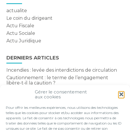
actualite
Le coin du dirigeant
Actu Fiscale
Actu Sociale
Actu Juridique
DERNIERS ARTICLES
Incendies : levée des interdictions de circulation
Cautionnement : le terme de l’engagement
libère-t-il la caution ?
Transport fluvial de marchandises : une aide
Gérer le consentement
financière bienvenue
aux cookies
Succession : les donations du parent renonçant
Pour offrir les meilleures expériences, nous utilisons des technologies
comptent-elles ?
telles que les cookies pour stocker et/ou accéder aux informations des
appareils. Le fait de consentir à ces technologies nous permettra de
traiter des données telles que le comportement de navigation ou les ID
uniques sur ce site. Le fait de ne pas consentir ou de retirer son