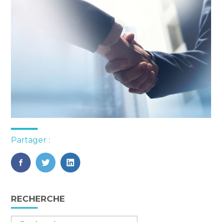
Partager :
FaceBook
Twitter
LinkedIn
Blog
RECHERCHE
sidebar
Rechercher :