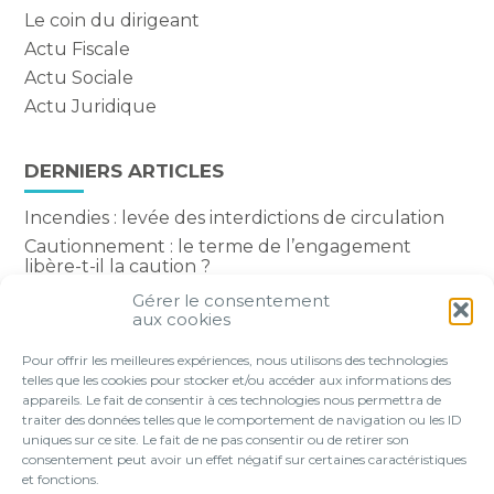
Le coin du dirigeant
Actu Fiscale
Actu Sociale
Actu Juridique
DERNIERS ARTICLES
Incendies : levée des interdictions de circulation
Cautionnement : le terme de l’engagement
libère-t-il la caution ?
Transport fluvial de marchandises : une aide
Gérer le consentement
financière bienvenue
aux cookies
Succession : les donations du parent renonçant
Pour offrir les meilleures expériences, nous utilisons des technologies
comptent-elles ?
telles que les cookies pour stocker et/ou accéder aux informations des
appareils. Le fait de consentir à ces technologies nous permettra de
traiter des données telles que le comportement de navigation ou les ID
uniques sur ce site. Le fait de ne pas consentir ou de retirer son
consentement peut avoir un effet négatif sur certaines caractéristiques
Footer
et fonctions.
VOTRE PROFIL
NOS SERVICES