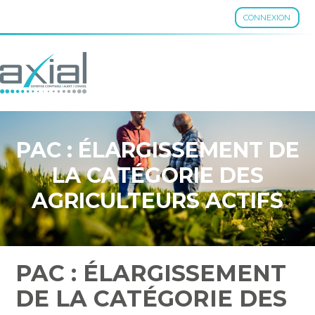
CONNEXION
Aller
au
contenu
PAC : ÉLARGISSEMENT DE
LA CATÉGORIE DES
AGRICULTEURS ACTIFS
PAC : ÉLARGISSEMENT
DE LA CATÉGORIE DES