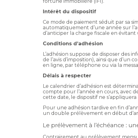
fortune immobilière (IFI).
Intérêt du dispositif
Ce mode de paiement séduit par sa simpl
automatiquement d’une année sur l’au
d’anticiper la charge fiscale en évitan
Conditions d’adhésion
L’adhésion suppose de disposer des inf
de l’avis d’imposition), ainsi que d’un
en ligne, par téléphone ou via la messa
Délais à respecter
Le calendrier d’adhésion est détermina
compte pour l’année en cours, avec d
cette date, le dispositif ne s’applique
Pour une adhésion tardive en fin d’ann
un double prélèvement en début d’an
Le prélèvement à l’échéance : un
Contrairement au prélèvement mensuel