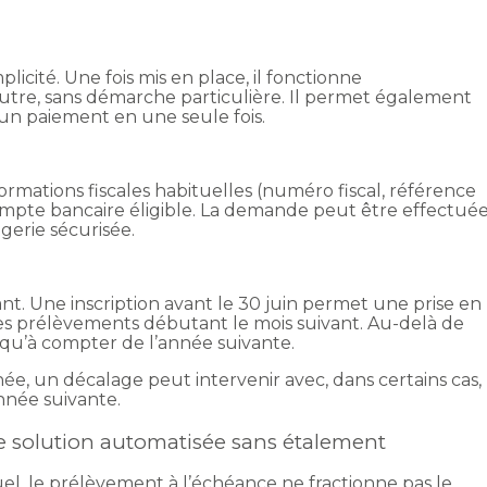
icité. Une fois mis en place, il fonctionne
tre, sans démarche particulière. Il permet également
t un paiement en une seule fois.
ormations fiscales habituelles (numéro fiscal, référence
 compte bancaire éligible. La demande peut être effectué
gerie sécurisée.
nt. Une inscription avant le 30 juin permet une prise en
es prélèvements débutant le mois suivant. Au-delà de
ra qu’à compter de l’année suivante.
ée, un décalage peut intervenir avec, dans certains cas,
née suivante.
e solution automatisée sans étalement
, le prélèvement à l’échéance ne fractionne pas le