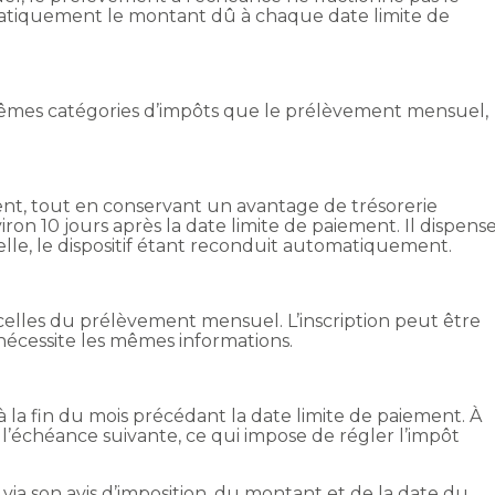
matiquement le montant dû à chaque date limite de
mes catégories d’impôts que le prélèvement mensuel,
ent, tout en conservant un avantage de trésorerie
on 10 jours après la date limite de paiement. Il dispens
le, le dispositif étant reconduit automatiquement.
à celles du prélèvement mensuel. L’inscription peut être
nécessite les mêmes informations.
 à la fin du mois précédant la date limite de paiement. À
à l’échéance suivante, ce qui impose de régler l’impôt
via son avis d’imposition, du montant et de la date du