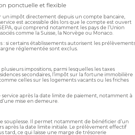
on ponctuelle et flexible
r un impôt directement depuis un compte bancaire,
service est accessible dès lors que le compte est ouvert
 SEPA, qui comprend notamment les pays de l’Union
associés comme la Suisse, la Norvège ou Monaco.
s : si certains établissements autorisent les prélèvement
’épargne réglementée sont exclus.
usieurs impositions, parmi lesquelles les taxes
résidences secondaires, l’impôt sur la fortune immobilière
comme celles sur les logements vacants ou les friches
ce service après la date limite de paiement, notamment à
u d’une mise en demeure.
ne souplesse. Il permet notamment de bénéficier d’un
après la date limite initiale. Le prélèvement effectif
us tard, ce qui laisse une marge de trésorerie