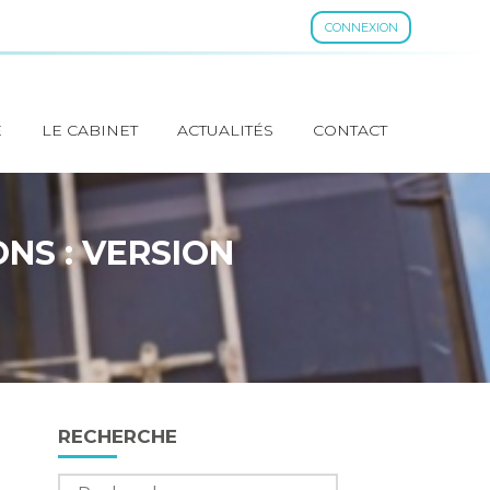
CONNEXION
E
LE CABINET
ACTUALITÉS
CONTACT
NS : VERSION
Blog
RECHERCHE
sidebar
Rechercher :