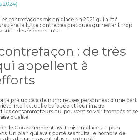
rs 2024)
les contrefaçons mis en place en 2021 qui a été
rsuivre la lutte contre ces pratiques qui restent trop
la suite des évènements…
contrefaçon : de très
qui appellent à
fforts
orte préjudice à de nombreuses personnes : d’une part
priété intellectuelle bafouée et leur image
t les consommateurs qui peuvent se voir trompés et se
ise qualité.
ne, le Gouvernement avait mis en place un plan
ns. Un plan qui avait porté ses fruits, le nombre de
vices des douanes ayant plus que doublé.