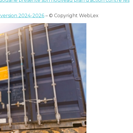
douane présente son nouveau plan d’action contre les
: version 2024-2026
– © Copyright WebLex