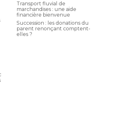
Transport fluvial de
marchandises : une aide
financière bienvenue
s
Succession : les donations du
parent renonçant comptent-
elles ?
c
s