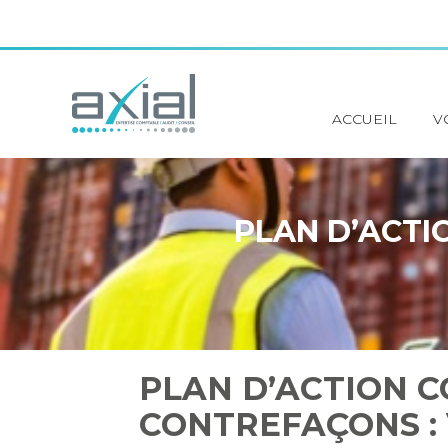
Principal
ACCUEIL
V
Aller
au
contenu
PLAN D’ACTI
PLAN D’ACTION C
CONTREFAÇONS : 