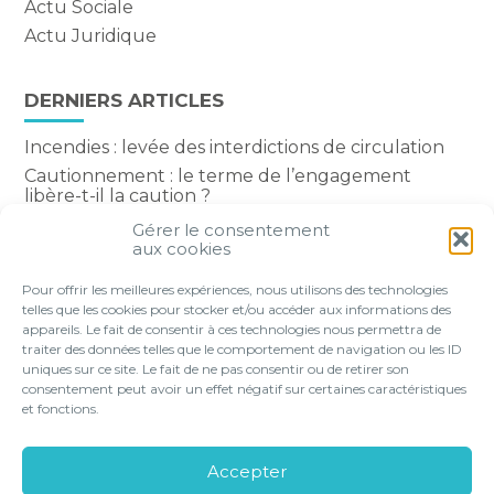
Actu Sociale
Actu Juridique
DERNIERS ARTICLES
Incendies : levée des interdictions de circulation
Cautionnement : le terme de l’engagement
libère-t-il la caution ?
Transport fluvial de marchandises : une aide
Gérer le consentement
financière bienvenue
aux cookies
Succession : les donations du parent renonçant
Pour offrir les meilleures expériences, nous utilisons des technologies
comptent-elles ?
telles que les cookies pour stocker et/ou accéder aux informations des
appareils. Le fait de consentir à ces technologies nous permettra de
traiter des données telles que le comportement de navigation ou les ID
uniques sur ce site. Le fait de ne pas consentir ou de retirer son
consentement peut avoir un effet négatif sur certaines caractéristiques
Footer
et fonctions.
VOTRE PROFIL
NOS SERVICES
Principale
NOS SOLUTIONS EN LIGNE
LE CABINET
Accepter
CONTACT