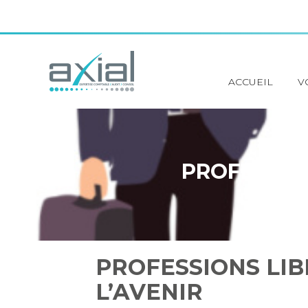
Principal
ACCUEIL
V
Aller
au
contenu
PROFESSION
PROFESSIONS LIB
L’AVENIR