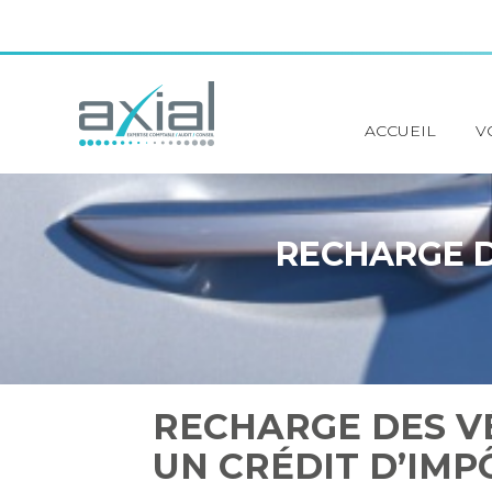
Principal
ACCUEIL
V
Aller
au
contenu
RECHARGE D
RECHARGE DES VÉ
UN CRÉDIT D’IMP