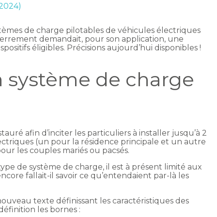
 2024)
ystèmes de charge pilotables de véhicules électriques
esserrement demandait, pour son application, une
positifs éligibles. Précisions aujourd’hui disponibles !
n système de charge
auré afin d’inciter les particuliers à installer jusqu’à 2
ctriques (un pour la résidence principale et un autre
our les couples mariés ou pacsés.
 type de système de charge, il est à présent limité aux
encore fallait-il savoir ce qu’entendaient par-là les
nouveau texte définissant les caractéristiques des
éfinition les bornes :