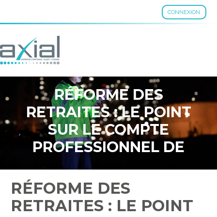
CONNEXION
Aller
au
contenu
RÉFORME DES
RETRAITES : LE POINT
SUR LE COMPTE
PROFESSIONNEL DE
PRÉVENTION
RÉFORME DES
RETRAITES : LE POINT