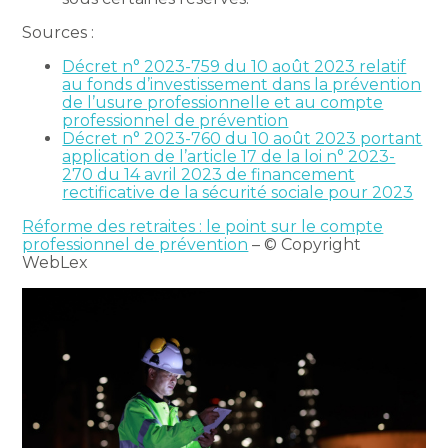
Sources :
Décret n° 2023-759 du 10 août 2023 relatif
au fonds d’investissement dans la prévention
de l’usure professionnelle et au compte
professionnel de prévention
Décret n° 2023-760 du 10 août 2023 portant
application de l’article 17 de la loi n° 2023-
270 du 14 avril 2023 de financement
rectificative de la sécurité sociale pour 2023
Réforme des retraites : le point sur le compte
professionnel de prévention
– © Copyright
WebLex