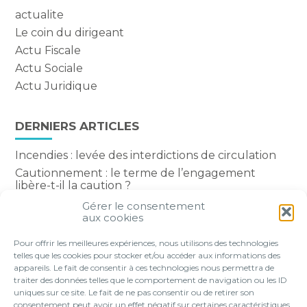
actualite
Le coin du dirigeant
Actu Fiscale
Actu Sociale
Actu Juridique
DERNIERS ARTICLES
Incendies : levée des interdictions de circulation
Cautionnement : le terme de l’engagement
libère-t-il la caution ?
Transport fluvial de marchandises : une aide
Gérer le consentement
financière bienvenue
aux cookies
Succession : les donations du parent renonçant
Pour offrir les meilleures expériences, nous utilisons des technologies
comptent-elles ?
telles que les cookies pour stocker et/ou accéder aux informations des
appareils. Le fait de consentir à ces technologies nous permettra de
traiter des données telles que le comportement de navigation ou les ID
uniques sur ce site. Le fait de ne pas consentir ou de retirer son
consentement peut avoir un effet négatif sur certaines caractéristiques