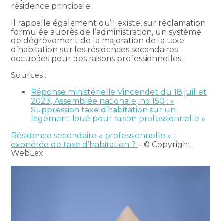
résidence principale.
Il rappelle également qu’il existe, sur réclamation
formulée auprès de l’administration, un système
de dégrèvement de la majoration de la taxe
d’habitation sur les résidences secondaires
occupées pour des raisons professionnelles.
Sources :
Réponse ministérielle Vincendet du 18 juillet
2023, Assemblée nationale, no 150 : «
Suppression taxe d’habitation sur un
logement loué pour raison professionnelle »
Résidence secondaire « professionnelle » :
exonérée de taxe d’habitation ?
– © Copyright
WebLex