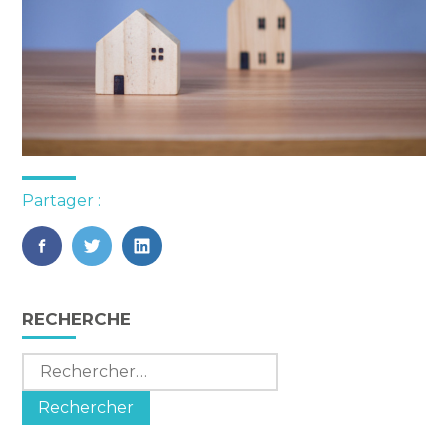
Partager :
FaceBook
Twitter
LinkedIn
Blog
RECHERCHE
sidebar
Rechercher :