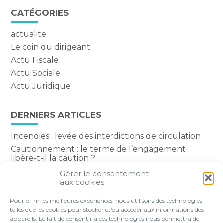
CATÉGORIES
actualite
Le coin du dirigeant
Actu Fiscale
Actu Sociale
Actu Juridique
DERNIERS ARTICLES
Incendies : levée des interdictions de circulation
Cautionnement : le terme de l’engagement
libère-t-il la caution ?
Transport fluvial de marchandises : une aide
Gérer le consentement
financière bienvenue
aux cookies
Succession : les donations du parent renonçant
Pour offrir les meilleures expériences, nous utilisons des technologies
comptent-elles ?
telles que les cookies pour stocker et/ou accéder aux informations des
appareils. Le fait de consentir à ces technologies nous permettra de