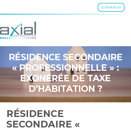
CONNEXION
Aller
au
contenu
RÉSIDENCE SECONDAIRE
« PROFESSIONNELLE » :
EXONÉRÉE DE TAXE
D’HABITATION ?
RÉSIDENCE
SECONDAIRE «