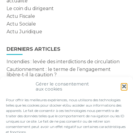
actualite
Le coin du dirigeant
Actu Fiscale
Actu Sociale
Actu Juridique
DERNIERS ARTICLES
Incendies : levée des interdictions de circulation
Cautionnement : le terme de l’engagement
libère-t-il la caution ?
Transport fluvial de marchandises : une aide
Gérer le consentement
financière bienvenue
aux cookies
Succession : les donations du parent renonçant
Pour offrir les meilleures expériences, nous utilisons des technologies
comptent-elles ?
telles que les cookies pour stocker et/ou accéder aux informations des
appareils. Le fait de consentir à ces technologies nous permettra de
traiter des données telles que le comportement de navigation ou les ID
uniques sur ce site. Le fait de ne pas consentir ou de retirer son
consentement peut avoir un effet négatif sur certaines caractéristiques
Footer
et fonctions.