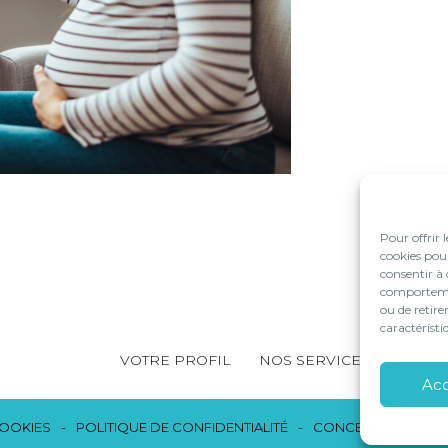
Pour offrir 
cookies pour
consentir à 
comportement
ou de retire
caractéristi
Footer
VOTRE PROFIL
NOS SERVICES
NOS S
Principale
Ac
COOKIES
POLITIQUE DE CONFIDENTIALITÉ
CONCEPTION ET RÉ