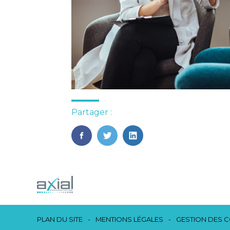
Partager :
FaceBook
Twitter
LinkedIn
Footer
PLAN DU SITE
MENTIONS LÉGALES
GESTION DES 