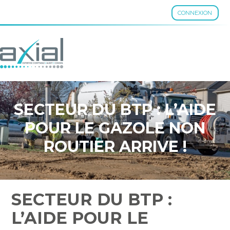
CONNEXION
Aller
au
contenu
SECTEUR DU BTP : L’AIDE
POUR LE GAZOLE NON
ROUTIER ARRIVE !
SECTEUR DU BTP :
L’AIDE POUR LE