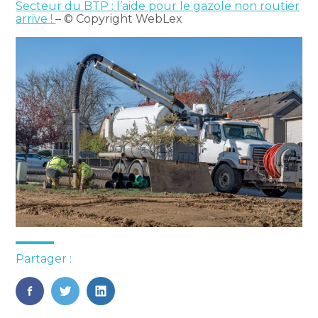
Secteur du BTP : l’aide pour le gazole non routier
arrive !
– © Copyright WebLex
Partager :
FaceBook
Twitter
LinkedIn