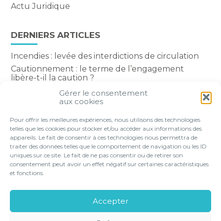
Actu Juridique
DERNIERS ARTICLES
Incendies : levée des interdictions de circulation
Cautionnement : le terme de l’engagement
libère-t-il la caution ?
Transport fluvial de marchandises : une aide
Gérer le consentement
financière bienvenue
aux cookies
Succession : les donations du parent renonçant
Pour offrir les meilleures expériences, nous utilisons des technologies
comptent-elles ?
telles que les cookies pour stocker et/ou accéder aux informations des
appareils. Le fait de consentir à ces technologies nous permettra de
traiter des données telles que le comportement de navigation ou les ID
uniques sur ce site. Le fait de ne pas consentir ou de retirer son
consentement peut avoir un effet négatif sur certaines caractéristiques
Footer
et fonctions.
VOTRE PROFIL
NOS SERVICES
Principale
NOS SOLUTIONS EN LIGNE
LE CABINET
Accepter
CONTACT