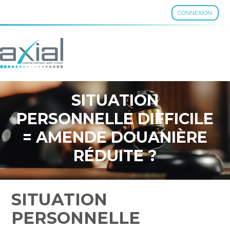
CONNEXION
Aller
au
contenu
SITUATION
PERSONNELLE DIFFICILE
= AMENDE DOUANIÈRE
RÉDUITE ?
SITUATION
PERSONNELLE