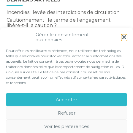
Incendies : levée des interdictions de circulation
Cautionnement : le terme de l’engagement
libère-t-il la caution ?
Transport fluvial de marchandises : une aide
Gérer le consentement
financière bienvenue
aux cookies
Succession : les donations du parent renonçant
Pour offrir les meilleures expériences, nous utilisons des technologies
comptent-elles ?
telles que les cookies pour stocker et/ou accéder aux informations des
appareils. Le fait de consentir à ces technologies nous permettra de
traiter des données telles que le comportement de navigation ou les ID
uniques sur ce site. Le fait de ne pas consentir ou de retirer son
consentement peut avoir un effet négatif sur certaines caractéristiques
Footer
et fonctions.
VOTRE PROFIL
NOS SERVICES
Principale
NOS SOLUTIONS EN LIGNE
LE CABINET
Accepter
CONTACT
Refuser
Footer
PLAN DU
MENTIONS
GESTION DES
POLITIQUE DE
SITE
LÉGALES
COOKIES
CONFIDENTIALITÉ
Voir les préférences