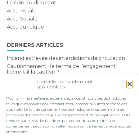
Le coin du dirigeant
Actu Fiscale
Actu Sociale
Actu Juridique
DERNIERS ARTICLES
Incendies : levée des interdictions de circulation
Cautionnement : le terme de l’engagement
libère-t-il la caution ?
Transport fluvial de marchandises : une aide
Gérer le consentement
financière bienvenue
aux cookies
Succession : les donations du parent renonçant
Pour offrir les meilleures expériences, nous utilisons des technologies
comptent-elles ?
telles que les cookies pour stocker et/ou accéder aux informations des
appareils. Le fait de consentir à ces technologies nous permettra de
traiter des données telles que le comportement de navigation ou les ID
uniques sur ce site. Le fait de ne pas consentir ou de retirer son
consentement peut avoir un effet négatif sur certaines caractéristiques
Footer
et fonctions.
VOTRE PROFIL
NOS SERVICES